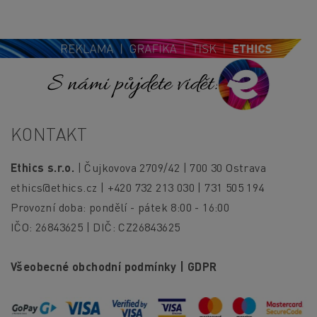
S námi půjdete vidět!
KONTAKT
Ethics s.r.o.
| Čujkovova 2709/42 | 700 30 Ostrava
ethics@ethics.cz
| +420 732 213 030 | 731 505 194
Provozní doba: pondělí - pátek 8:00 - 16:00
IČO: 26843625 | DIČ: CZ26843625
Všeobecné obchodní podmínky
|
GDPR