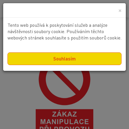
0
0 Kč
×
Tento web používá k poskytování služeb a analýze
Zákaz manipulace při provozu
návštěvnosti soubory cookie. Používáním těchto
webových stránek souhlasíte s použitím souborů cookie.
Souhlasím