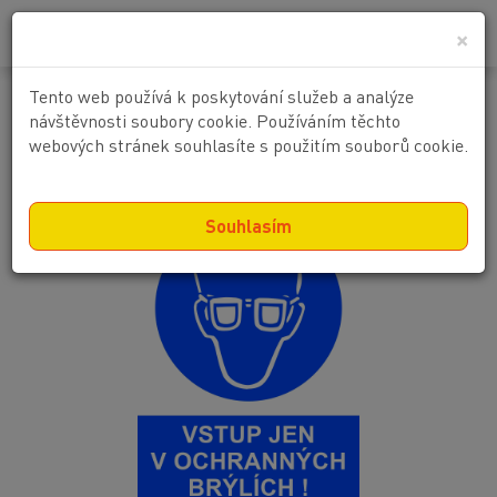
0
0 Kč
×
Tento web používá k poskytování služeb a analýze
Vstup jen v ochranných brýlích!
návštěvnosti soubory cookie. Používáním těchto
webových stránek souhlasíte s použitím souborů cookie.
Souhlasím