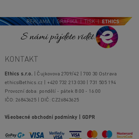
S námi půjdete vidět!
KONTAKT
Ethics s.r.o.
| Čujkovova 2709/42 | 700 30 Ostrava
ethics@ethics.cz
| +420 732 213 030 | 731 505 194
Provozní doba: pondělí - pátek 8:00 - 16:00
IČO: 26843625 | DIČ: CZ26843625
Všeobecné obchodní podmínky
|
GDPR