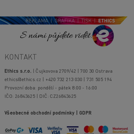
S námi půjdete vidět!
KONTAKT
Ethics s.r.o.
| Čujkovova 2709/42 | 700 30 Ostrava
ethics@ethics.cz
| +420 732 213 030 | 731 505 194
Provozní doba: pondělí - pátek 8:00 - 16:00
IČO: 26843625 | DIČ: CZ26843625
Všeobecné obchodní podmínky
|
GDPR