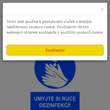
0
0 Kč
×
Tento web používá k poskytování služeb a analýze
Umyjte si ruce dezinfekcí !
návštěvnosti soubory cookie. Používáním těchto
webových stránek souhlasíte s použitím souborů cookie.
Souhlasím