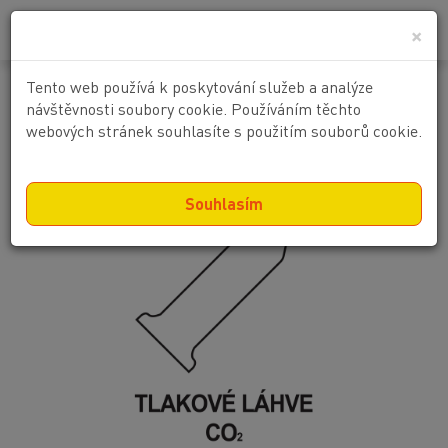
0
0 Kč
×
Tento web používá k poskytování služeb a analýze
Symbol + text : Tlakové láhve CO2
návštěvnosti soubory cookie. Používáním těchto
webových stránek souhlasíte s použitím souborů cookie.
Souhlasím