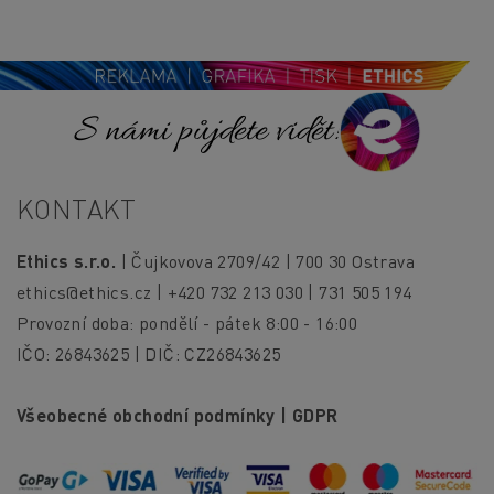
S námi půjdete vidět!
KONTAKT
Ethics s.r.o.
| Čujkovova 2709/42 | 700 30 Ostrava
ethics@ethics.cz
| +420 732 213 030 | 731 505 194
Provozní doba: pondělí - pátek 8:00 - 16:00
IČO: 26843625 | DIČ: CZ26843625
Všeobecné obchodní podmínky
|
GDPR