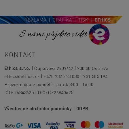
S námi půjdete vidět!
KONTAKT
Ethics s.r.o.
| Čujkovova 2709/42 | 700 30 Ostrava
ethics@ethics.cz
| +420 732 213 030 | 731 505 194
Provozní doba: pondělí - pátek 8:00 - 16:00
IČO: 26843625 | DIČ: CZ26843625
Všeobecné obchodní podmínky
|
GDPR