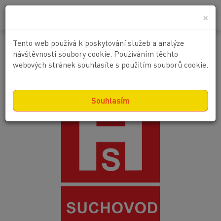
0
0 Kč
×
Tento web používá k poskytování služeb a analýze
Suchovod symbol H
návštěvnosti soubory cookie. Používáním těchto
webových stránek souhlasíte s použitím souborů cookie.
Souhlasím