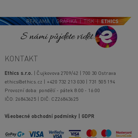
S námi půjdete vidět!
KONTAKT
Ethics s.r.o.
| Čujkovova 2709/42 | 700 30 Ostrava
ethics@ethics.cz
| +420 732 213 030 | 731 505 194
Provozní doba: pondělí - pátek 8:00 - 16:00
IČO: 26843625 | DIČ: CZ26843625
Všeobecné obchodní podmínky
|
GDPR