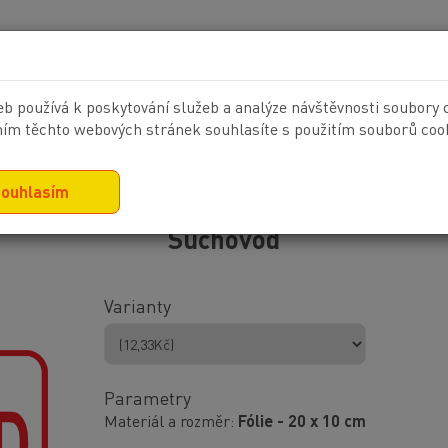
KONTAKT
b používá k poskytování služeb a analýze návštěvnosti soubory 
ím těchto webových stránek souhlasíte s použitím souborů cook
NAČKY
VELKOPLOŠNÝ TISK
POTISK TEXTILU
ouhlasím
Suchovod
Varianty
Parametry
Materiál a rozměr
Fólie - 20 x 10 cm