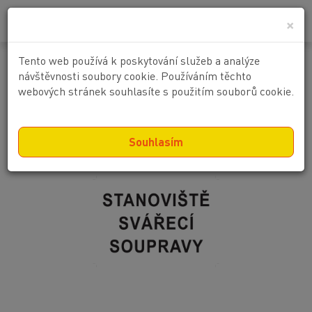
0
0 Kč
×
Tento web používá k poskytování služeb a analýze
Stanoviště svářecí soupravy
návštěvnosti soubory cookie. Používáním těchto
webových stránek souhlasíte s použitím souborů cookie.
Souhlasím