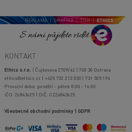
S námi půjdete vidět!
KONTAKT
Ethics s.r.o.
| Čujkovova 2709/42 | 700 30 Ostrava
ethics@ethics.cz
| +420 732 213 030 | 731 505 194
Provozní doba: pondělí - pátek 8:00 - 16:00
IČO: 26843625 | DIČ: CZ26843625
Všeobecné obchodní podmínky
|
GDPR