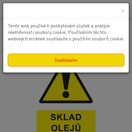
0
0 Kč
×
Tento web používá k poskytování služeb a analýze
Sklad olejů
návštěvnosti soubory cookie. Používáním těchto
webových stránek souhlasíte s použitím souborů cookie.
Souhlasím