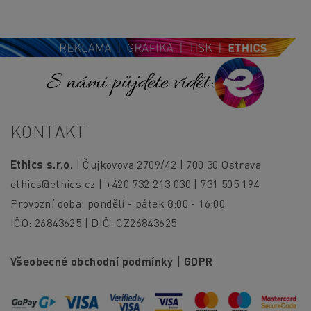
S námi půjdete vidět!
KONTAKT
Ethics s.r.o.
| Čujkovova 2709/42 | 700 30 Ostrava
ethics@ethics.cz
| +420 732 213 030 | 731 505 194
Provozní doba: pondělí - pátek 8:00 - 16:00
IČO: 26843625 | DIČ: CZ26843625
Všeobecné obchodní podmínky
|
GDPR