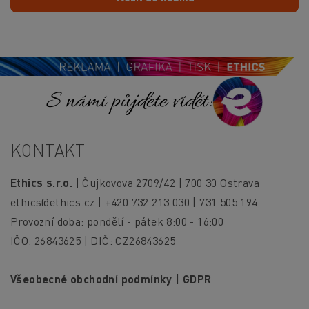
S námi půjdete vidět!
KONTAKT
Ethics s.r.o.
| Čujkovova 2709/42 | 700 30 Ostrava
ethics@ethics.cz
| +420 732 213 030 | 731 505 194
Provozní doba: pondělí - pátek 8:00 - 16:00
IČO: 26843625 | DIČ: CZ26843625
Všeobecné obchodní podmínky
|
GDPR