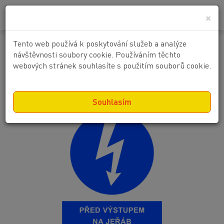
0
0 Kč
×
Tento web používá k poskytování služeb a analýze
Před výstupem na jeřáb vypni
návštěvnosti soubory cookie. Používáním těchto
webových stránek souhlasíte s použitím souborů cookie.
hlavní trolej !
Souhlasím