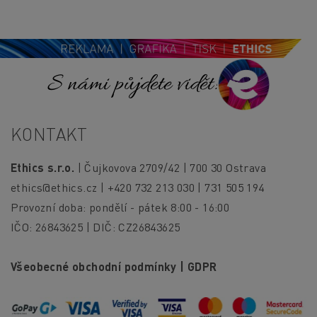
S námi půjdete vidět!
KONTAKT
Ethics s.r.o.
| Čujkovova 2709/42 | 700 30 Ostrava
ethics@ethics.cz
| +420 732 213 030 | 731 505 194
Provozní doba: pondělí - pátek 8:00 - 16:00
IČO: 26843625 | DIČ: CZ26843625
Všeobecné obchodní podmínky
|
GDPR