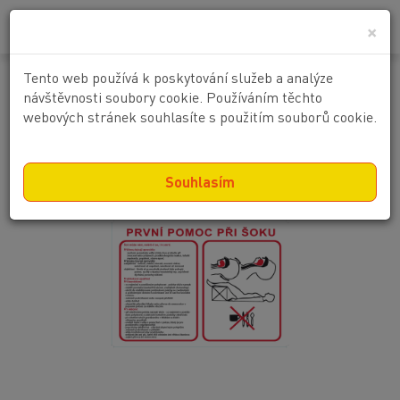
0
0 Kč
×
Tento web používá k poskytování služeb a analýze
První pomoc při šoku
návštěvnosti soubory cookie. Používáním těchto
webových stránek souhlasíte s použitím souborů cookie.
Souhlasím