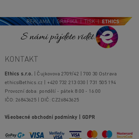
S námi půjdete vidět!
KONTAKT
Ethics s.r.o.
| Čujkovova 2709/42 | 700 30 Ostrava
ethics@ethics.cz
| +420 732 213 030 | 731 505 194
Provozní doba: pondělí - pátek 8:00 - 16:00
IČO: 26843625 | DIČ: CZ26843625
Všeobecné obchodní podmínky
|
GDPR