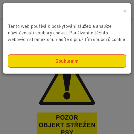
0
0 Kč
×
Tento web používá k poskytování služeb a analýze
Pozor objekt střežen psy
návštěvnosti soubory cookie. Používáním těchto
webových stránek souhlasíte s použitím souborů cookie.
Souhlasím