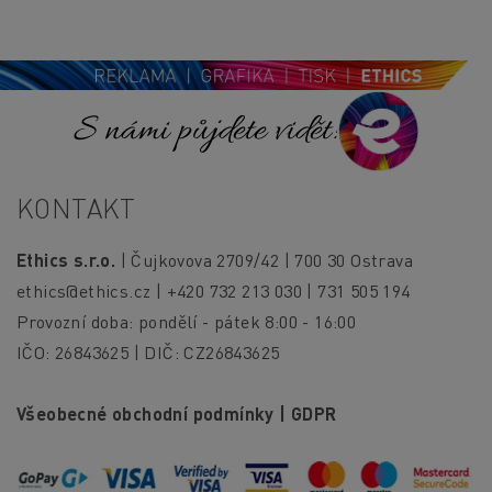
S námi půjdete vidět!
KONTAKT
Ethics s.r.o.
| Čujkovova 2709/42 | 700 30 Ostrava
ethics@ethics.cz
| +420 732 213 030 | 731 505 194
Provozní doba: pondělí - pátek 8:00 - 16:00
IČO: 26843625 | DIČ: CZ26843625
Všeobecné obchodní podmínky
|
GDPR