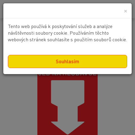
0
0 Kč
×
Tento web používá k poskytování služeb a analýze
Pozor ! Návnada
návštěvnosti soubory cookie. Používáním těchto
webových stránek souhlasíte s použitím souborů cookie.
Souhlasím