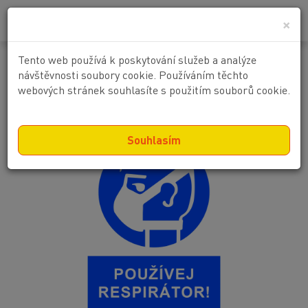
0
0 Kč
×
Tento web používá k poskytování služeb a analýze
Používej respirátor !
návštěvnosti soubory cookie. Používáním těchto
webových stránek souhlasíte s použitím souborů cookie.
Souhlasím