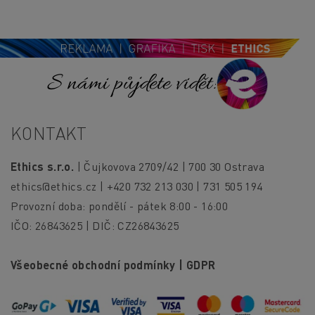
S námi půjdete vidět!
KONTAKT
Ethics s.r.o.
| Čujkovova 2709/42 | 700 30 Ostrava
ethics@ethics.cz
| +420 732 213 030 | 731 505 194
Provozní doba: pondělí - pátek 8:00 - 16:00
IČO: 26843625 | DIČ: CZ26843625
Všeobecné obchodní podmínky
|
GDPR