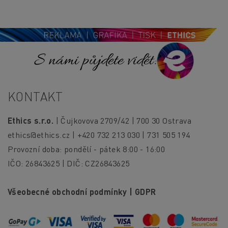
S námi půjdete vidět!
KONTAKT
Ethics s.r.o.
| Čujkovova 2709/42 | 700 30 Ostrava
ethics@ethics.cz
| +420 732 213 030 | 731 505 194
Provozní doba: pondělí - pátek 8:00 - 16:00
IČO: 26843625 | DIČ: CZ26843625
Všeobecné obchodní podmínky
|
GDPR