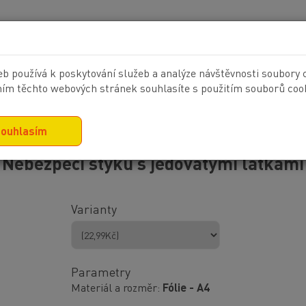
KONTAKT
b používá k poskytování služeb a analýze návštěvnosti soubory 
ím těchto webových stránek souhlasíte s použitím souborů cook
NAČKY
VELKOPLOŠNÝ TISK
POTISK TEXTILU
ouhlasím
Nebezpečí styku s jedovatými látkami
Varianty
Parametry
Materiál a rozměr
Fólie - A4