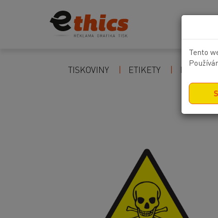
Tento we
Používán
TISKOVINY
ETIKETY
POZOR Z
S