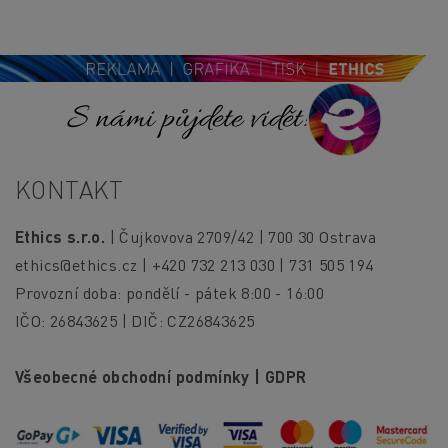
S námi půjdete vidět!
KONTAKT
Ethics s.r.o.
| Čujkovova 2709/42 | 700 30 Ostrava
ethics@ethics.cz
| +420 732 213 030 | 731 505 194
Provozní doba: pondělí - pátek 8:00 - 16:00
IČO: 26843625 | DIČ: CZ26843625
Všeobecné obchodní podmínky
|
GDPR