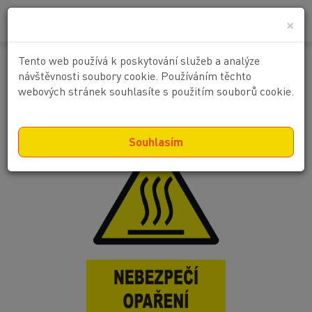
0
0 Kč
×
Tento web používá k poskytování služeb a analýze
Nebezpečí opaření
návštěvnosti soubory cookie. Používáním těchto
webových stránek souhlasíte s použitím souborů cookie.
Souhlasím