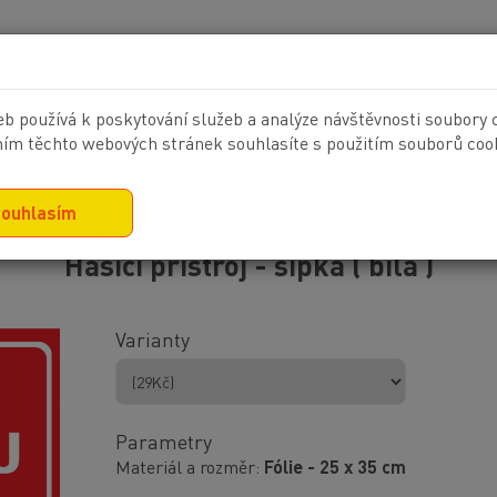
KONTAKT
b používá k poskytování služeb a analýze návštěvnosti soubory 
ím těchto webových stránek souhlasíte s použitím souborů cook
NAČKY
VELKOPLOŠNÝ TISK
POTISK TEXTILU
ouhlasím
Hasící přístroj - šipka ( bílá )
Varianty
Parametry
Materiál a rozměr
Fólie - 25 x 35 cm