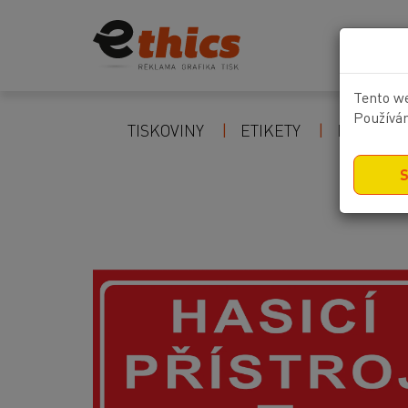
Tento we
Používán
TISKOVINY
ETIKETY
POZOR Z
S