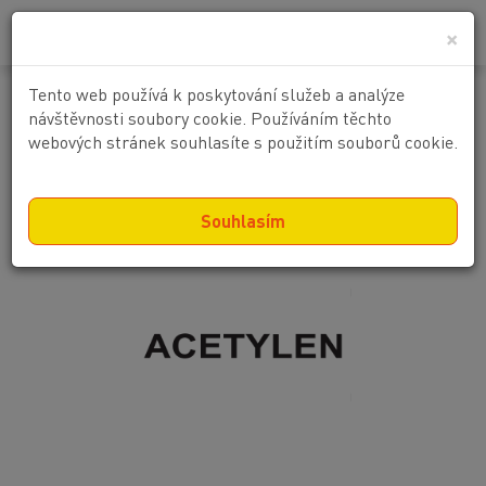
0
0 Kč
×
Tento web používá k poskytování služeb a analýze
Doplňkový text - ACETYLEN
návštěvnosti soubory cookie. Používáním těchto
webových stránek souhlasíte s použitím souborů cookie.
Souhlasím