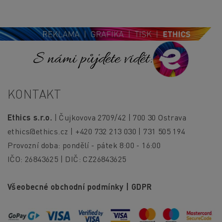
S námi půjdete vidět!
KONTAKT
Ethics s.r.o.
| Čujkovova 2709/42 | 700 30 Ostrava
ethics@ethics.cz
| +420 732 213 030 | 731 505 194
Provozní doba: pondělí - pátek 8:00 - 16:00
IČO: 26843625 | DIČ: CZ26843625
Všeobecné obchodní podmínky
|
GDPR