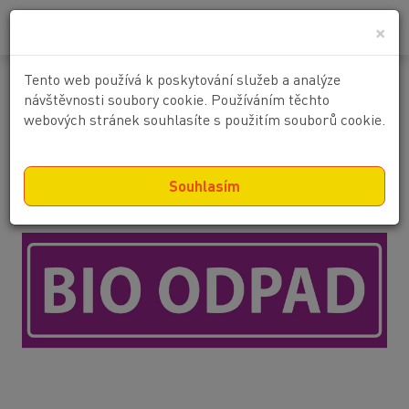
0
0 Kč
×
Tento web používá k poskytování služeb a analýze
BIO odpad
návštěvnosti soubory cookie. Používáním těchto
webových stránek souhlasíte s použitím souborů cookie.
Souhlasím