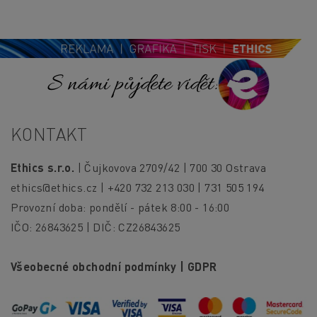
S námi půjdete vidět!
KONTAKT
Ethics s.r.o.
| Čujkovova 2709/42 | 700 30 Ostrava
ethics@ethics.cz
| +420 732 213 030 | 731 505 194
Provozní doba: pondělí - pátek 8:00 - 16:00
IČO: 26843625 | DIČ: CZ26843625
Všeobecné obchodní podmínky
|
GDPR