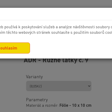
KONTAKT
b používá k poskytování služeb a analýze návštěvnosti soubory 
ím těchto webových stránek souhlasíte s použitím souborů cook
NAČKY
VELKOPLOŠNÝ TISK
POTISK TEXTILU
ouhlasím
ADR - Různé látky č. 9
Varianty
Parametry
Materiál a rozměr
Fólie - 10 x 10 cm