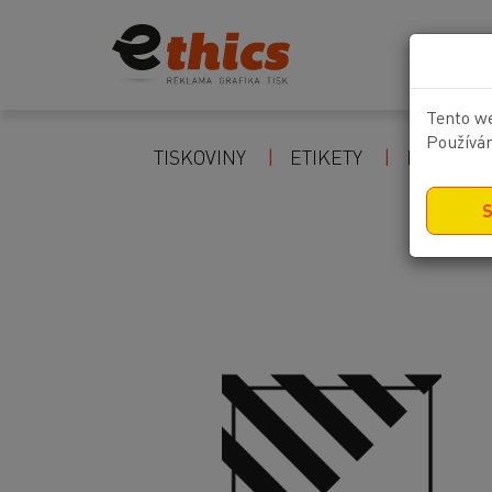
Tento we
Používán
TISKOVINY
ETIKETY
POZOR Z
S